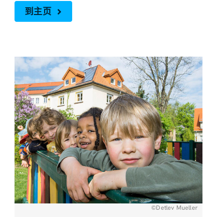
到主页
©Detlev Mueller