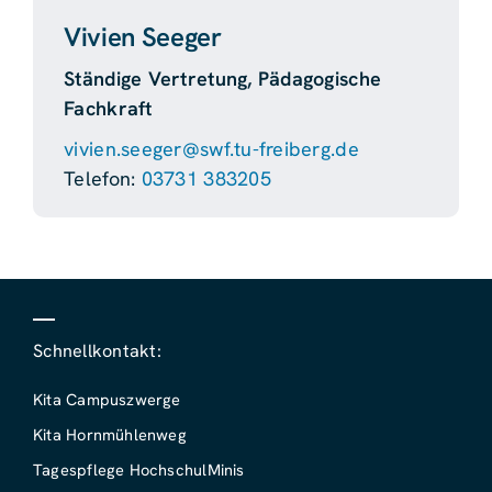
Vivien Seeger
Ständige Vertretung, Pädagogische
Fachkraft
vivien.seeger@swf.tu-freiberg.de
Telefon:
03731 383205
Schnellkontakt:
Kita Campuszwerge
Kita Hornmühlenweg
Tagespflege HochschulMinis