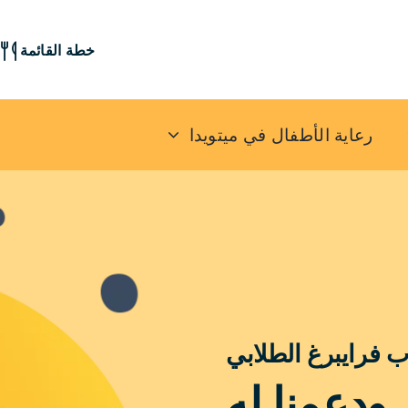
خطة القائمة
رعاية الأطفال في ميتويدا
ب فرايبرغ الطلابي
ودعمنا له