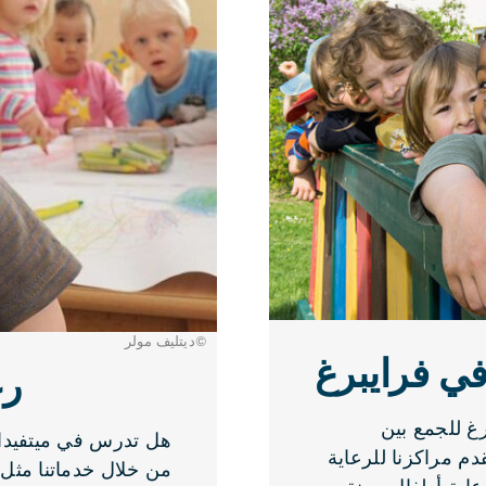
©ديتليف مولر
في فرايبرغ
رع
غ للجمع بين
هل تدرس في ميتفيدا
دم مراكزنا للرعاية
من خلال خدماتنا مثل 