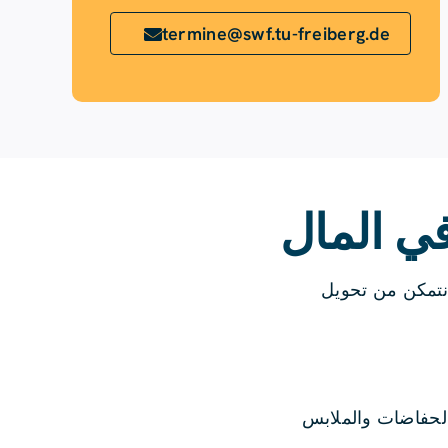
termine@swf.tu-freiberg.de
في المال
دا. حتى نتمكن من تحويل
ةً (مثل الحفاضات والملابس