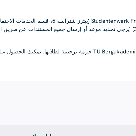
يمكنك تسليم المستندات التي تم جمعها في Studentenwerk Freiberg (بيت
الاستشارات في ميتفيدا (أم شفانينتيتش 8، المنزل 3). يُرجى تحديد موعد أو إرسال جميع المستندات 
كما تقدم أكاديمية بيرجاكاديمي فرايبرج TU Bergakademie Freiberg حزمة ترحيبية لطلاب