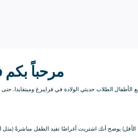
مرحباً بكم 
Studentenwerk مبلغ 50 يورو لجميع الأطفال الطلاب حديثي الولادة في فرايبرغ وميتفاي
حد أو أكثر بمبلغ (50 يورو على الأقل) يوضح أنك اشتريت أغراضًا تفيد الطفل مباشر