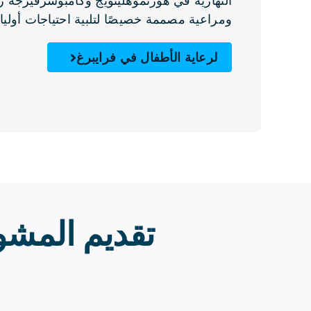
النهارية في هورنموهلينويج وكامبوسزفيرجه ر
ومراعية مصممة خصيصًا لتلبية احتياجات أوليا
لرعاية الأطفال في فرايبرغ
تقديم المشو