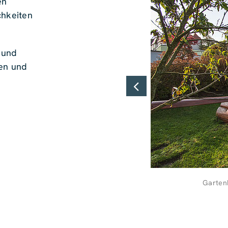
en
chkeiten
 und
en und
Gartenb