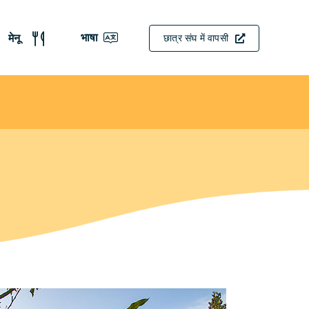
भाषा
मेनू
छात्र संघ में वापसी
English
(UK)
Deutsch
Français
Español
हिन्दी
简体
中文