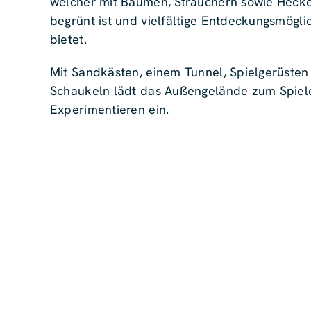
welcher mit Bäumen, Sträuchern sowie Heck
begrünt ist und vielfältige Entdeckungsmögli
bietet.
Mit Sandkästen, einem Tunnel, Spielgerüsten
Schaukeln lädt das Außengelände zum Spiel
Experimentieren ein.